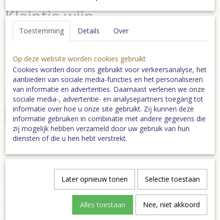
Kleintje wijn
Toestemming
Details
Over
€ 3,50
(inclusief btw 9%)
Op deze website worden cookies gebruikt
Aantal
Cookies worden door ons gebruikt voor verkeersanalyse, het
aanbieden van sociale media-functies en het personaliseren
van informatie en advertenties. Daarnaast verlenen we onze
sociale media-, advertentie- en analysepartners toegang tot
informatie over hoe u onze site gebruikt. Zij kunnen deze
In winkelwagen
informatie gebruiken in combinatie met andere gegevens die
zij mogelijk hebben verzameld door uw gebruik van hun
diensten of die u hen hebt verstrekt.
Kleintje wijn met Deurne-etiket
Chateau Deurne
Lekkere wijn voor bij de borrel of diner met exclusief Deurnes
Later opnieuw tonen
Selectie toestaan
etiket. Op het etiket zie je de 'skyline' van Deurne afgebeeld met
herkenbare monumenten zoals De Wieger, Sint Williborduskerk,
Holten's Molen e.d. Het etiket is verkrijgbaar met etiket D(r)ankje
Alles toestaan
Nee, niet akkoord
uit Deurne of Deurne Palet van de Peel.