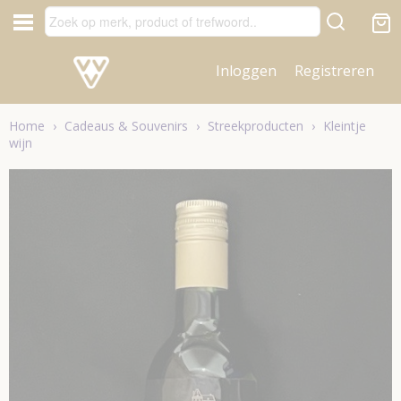
Inloggen
Registreren
Home
›
Cadeaus & Souvenirs
›
Streekproducten
›
Kleintje
wijn