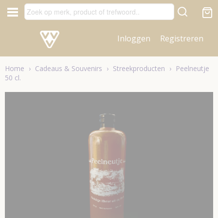
Inloggen
Registreren
Home
›
Cadeaus & Souvenirs
›
Streekproducten
›
Peelneutje
50 cl.