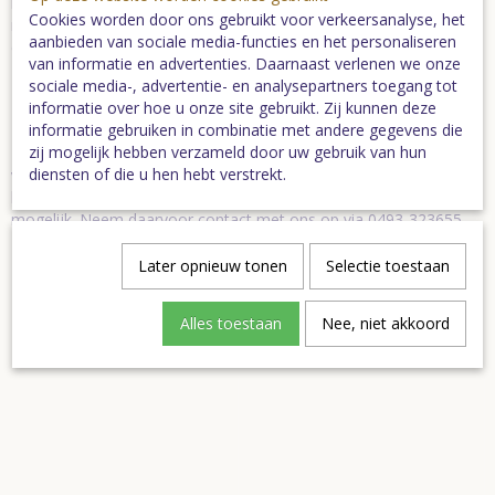
borrel, hebben ons geïnspireerd om deze kostelijke drank, die
Cookies worden door ons gebruikt voor verkeersanalyse, het
naar kruiden, bitters, anijs, rum en vooral naar méér smaakt te
aanbieden van sociale media-functies en het personaliseren
doen herleven.
van informatie en advertenties. Daarnaast verlenen we onze
Inhoud 50 cl.
sociale media-, advertentie- en analysepartners toegang tot
informatie over hoe u onze site gebruikt. Zij kunnen deze
informatie gebruiken in combinatie met andere gegevens die
zij mogelijk hebben verzameld door uw gebruik van hun
Let op:
de streekproducten en - pakketten worden niet per post
diensten of die u hen hebt verstrekt.
verzonden i.v.m. breuk, maar kunnen worden afgehaald bij de
balie van Toeristisch Deurne. Andere wensen zijn in overleg
mogelijk. Neem daarvoor contact met ons op via 0493-323655.
Later opnieuw tonen
Selectie toestaan
Specificaties
Bruto gewicht
0,51 Kg
Alles toestaan
Nee, niet akkoord
Ook interessant