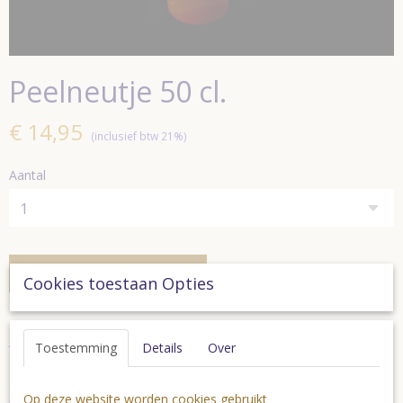
Peelneutje 50 cl.
€ 14,95
(inclusief btw 21%)
Aantal
In winkelwagen
Cookies toestaan Opties
Peelneutje kruidenbitter uit de Peel
Toestemming
Details
Over
De noeste peelwerkers die vroeger in weer en wind den turf
staken en hunnen koude thee graag afwisselden met 'nen' stevige
Op deze website worden cookies gebruikt