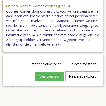
In winkelwagen
Op deze website worden cookies gebruikt
Cookies worden door ons gebruikt voor verkeersanalyse, het
aanbieden van sociale media-functies en het personaliseren
Luxe dubbele ansichtkaart met envelop
van informatie en advertenties. Daarnaast verlenen we onze
sociale media-, advertentie- en analysepartners toegang tot
informatie over hoe u onze site gebruikt. Zij kunnen deze
Mooie kwaliteit dubbele ansichtkaart in groot formaat (14,5 x 21
informatie gebruiken in combinatie met andere gegevens die
cm) inclusief bijpassende envelop. Glanzende finish. Foto
zij mogelijk hebben verzameld door uw gebruik van hun
gemaakt door Wim Aerdts (Aerdts photographie). Binnenzijde
diensten of die u hen hebt verstrekt.
blanco. Achterzijde met tekst; Natuurgebied 'De Peel' c Wim
Aerdts.
Er zijn vier verschillende afbeeldingen beschikbaar in deze serie.
Later opnieuw tonen
Selectie toestaan
Specificaties
Alles toestaan
Nee, niet akkoord
Bruto gewicht
0,05 Kg
Ook interessant