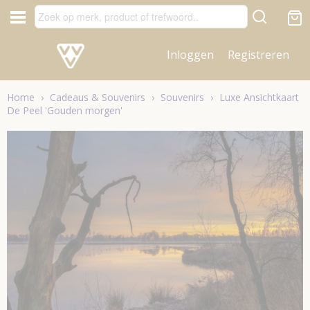
Inloggen
Registreren
Home
›
Cadeaus & Souvenirs
›
Souvenirs
›
Luxe Ansichtkaart
De Peel 'Gouden morgen'