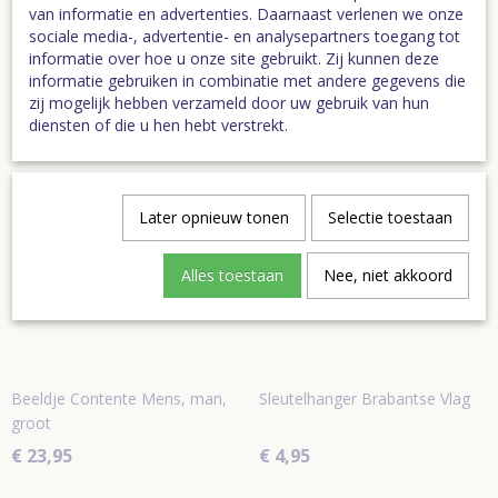
van informatie en advertenties. Daarnaast verlenen we onze
Specificaties
sociale media-, advertentie- en analysepartners toegang tot
informatie over hoe u onze site gebruikt. Zij kunnen deze
Bruto gewicht
0,09 Kg
informatie gebruiken in combinatie met andere gegevens die
Afmetingen (l,b,h)
48 x 48 x 0 cm
zij mogelijk hebben verzameld door uw gebruik van hun
diensten of die u hen hebt verstrekt.
Ook interessant
Later opnieuw tonen
Selectie toestaan
Alles toestaan
Nee, niet akkoord
Beeldje Contente Mens, man,
Sleutelhanger Brabantse Vlag
groot
€ 23,95
€ 4,95