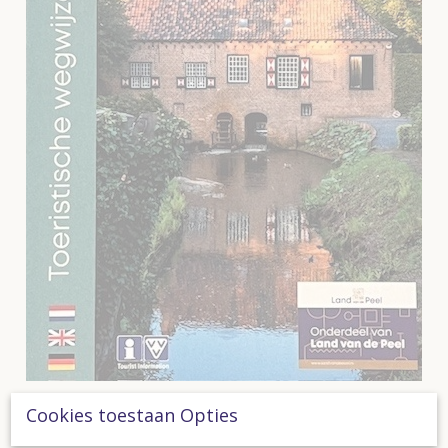
Toeristische Wegwijzer
Cookies toestaan Opties