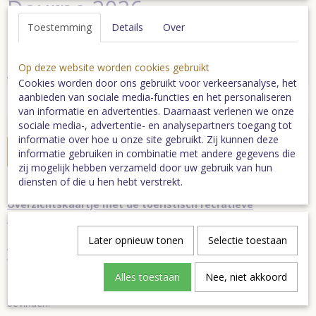
Deurne 2026
Toestemming
Details
Over
€ 0,00
(inclusief btw 21%)
Op deze website worden cookies gebruikt
Aantal
Cookies worden door ons gebruikt voor verkeersanalyse, het
aanbieden van sociale media-functies en het personaliseren
van informatie en advertenties. Daarnaast verlenen we onze
sociale media-, advertentie- en analysepartners toegang tot
informatie over hoe u onze site gebruikt. Zij kunnen deze
In winkelwagen
informatie gebruiken in combinatie met andere gegevens die
zij mogelijk hebben verzameld door uw gebruik van hun
diensten of die u hen hebt verstrekt.
Overzichtskaartje met de toeristisch recratieve
mogelijkheden in de gemeente Deurne;
Later opnieuw tonen
Selectie toestaan
Attracties, bezienswaardigheden, sport/spelmogelijkheden,
verhuuradressen, eten en drinken, overnachten en winkelen.
Alles toestaan
Nee, niet akkoord
Op de plattegrond zie je in één oogopslag waar deze locaties zich
bevinden.