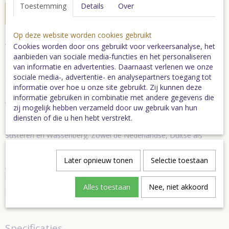
Toestemming
Details
Over
In winkelwagen
Op deze website worden cookies gebruikt
Fietsknooppuntenkaart Noord- en Midden-Limburg
Cookies worden door ons gebruikt voor verkeersanalyse, het
aanbieden van sociale media-functies en het personaliseren
Nieuwste druk (2024) van de fietsknooppuntenkaart Noord- en
van informatie en advertenties. Daarnaast verlenen we onze
Midden-Limburg. Alle fietsknooppunten staan vermeld op deze
sociale media-, advertentie- en analysepartners toegang tot
dubbelzijdige kaart.
informatie over hoe u onze site gebruikt. Zij kunnen deze
Grensoverschrijdend
informatie gebruiken in combinatie met andere gegevens die
Van Grave, Cuijk, Gennep, Coch en Kevelaar tot Helmond,
zij mogelijk hebben verzameld door uw gebruik van hun
Deurne, Sevenum en Velden. Van Eindhoven, Geldrop, Someren,
diensten of die u hen hebt verstrekt.
Meijel en Kaldenkirchen tot Bocholt, Maaseik, Maasbracht,
Susteren en Wassenberg. Zowel de Nederlandse, Duitse als
Belgische knooppunten in dit gebied staan aangegeven.
Later opnieuw tonen
Selectie toestaan
Als leuke extra staat op de kaart een lijstje van
horecagelegenheden waar fietsers welkom zijn.
Alles toestaan
Nee, niet akkoord
Uitgever: Routebureau Noord- en MiddenLimburg,
Limburg Marketing, 2024.
Specificaties