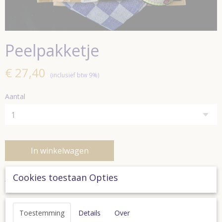
Peelpakketje
€ 27,40
(inclusief btw 9%)
Aantal
In winkelwagen
Cookies toestaan Opties
Peelpakketje
Streekpakket met leuke en lekker dingen uit De Peel
Toestemming
Details
Over
- fietsroute door het Peelgebied 'Met de Beekmannen op Stap'