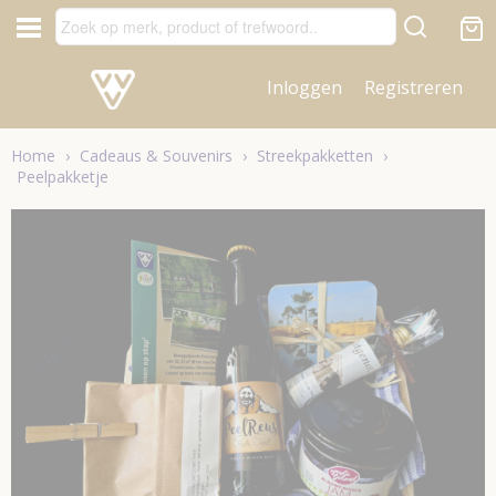
Inloggen
Registreren
Home
›
Cadeaus & Souvenirs
›
Streekpakketten
›
Peelpakketje