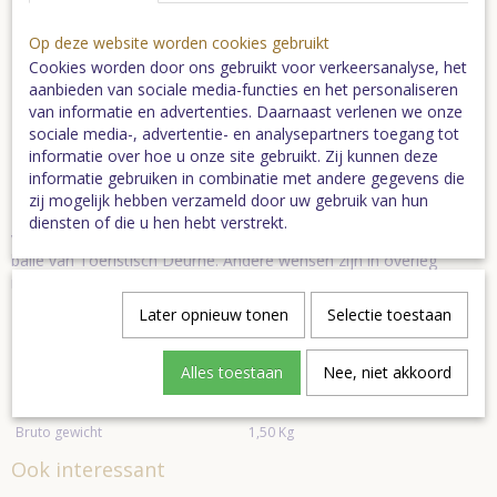
1,95
- Peelreusbiertje uit Deurne 3,30
Op deze website worden cookies gebruikt
- Blauwe bessenjam uit de Peel 3,95
Cookies worden door ons gebruikt voor verkeersanalyse, het
- set van 4 onderzetters met Peelafbeeldingen 4,95
aanbieden van sociale media-functies en het personaliseren
- Gemberthee van Moniek 3,95
van informatie en advertenties. Daarnaast verlenen we onze
- Klotgenot, koffielikeur uit De Peel 3,50
sociale media-, advertentie- en analysepartners toegang tot
- Geblokte Oud Hollandse theedoek 2,30
informatie over hoe u onze site gebruikt. Zij kunnen deze
- Dienblad klein 3,50
informatie gebruiken in combinatie met andere gegevens die
zij mogelijk hebben verzameld door uw gebruik van hun
Let op:
de streekproducten en - pakketten worden niet per post
diensten of die u hen hebt verstrekt.
verzonden i.v.m. breuk, maar kunnen worden afgehaald bij de
balie van Toeristisch Deurne. Andere wensen zijn in overleg
mogelijk. Streekpakketten kunnen afwijken in inhoud en prijs.
Neem daarvoor contact met ons op via 0493-323655.
Later opnieuw tonen
Selectie toestaan
NB. Prijs onder voorbehoud van prijswijzigingen artikelen
Alles toestaan
Nee, niet akkoord
Specificaties
Bruto gewicht
1,50 Kg
Ook interessant