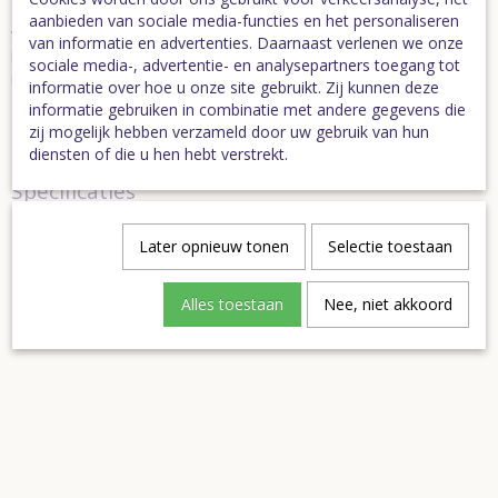
Let op:
de streekproducten en - pakketten worden niet per post
aanbieden van sociale media-functies en het personaliseren
verzonden i.v.m. breuk, maar kunnen worden afgehaald bij de
van informatie en advertenties. Daarnaast verlenen we onze
balie van Toeristisch Deurne. Andere wensen zijn in overleg
sociale media-, advertentie- en analysepartners toegang tot
mogelijk. Streekpakketten kunnen afwijken in inhoud en prijs.
informatie over hoe u onze site gebruikt. Zij kunnen deze
Neem daarvoor contact met ons op via 0493-323655.
informatie gebruiken in combinatie met andere gegevens die
zij mogelijk hebben verzameld door uw gebruik van hun
NB. Prijs onder voorbehoud van prijswijzigingen artikelen
diensten of die u hen hebt verstrekt.
Specificaties
Bruto gewicht
2,50 Kg
Later opnieuw tonen
Selectie toestaan
Ook interessant
Alles toestaan
Nee, niet akkoord