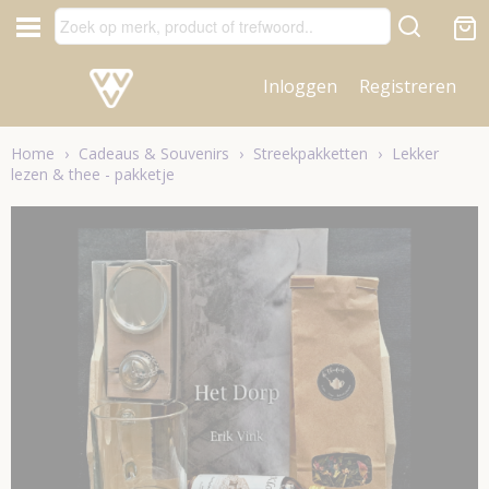
Inloggen
Registreren
Home
›
Cadeaus & Souvenirs
›
Streekpakketten
›
Lekker
lezen & thee - pakketje