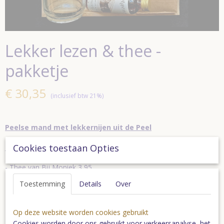
Lekker lezen & thee -
pakketje
€ 30,35
(inclusief btw 21%)
Peelse mand met lekkernijen uit de Peel
Cookies toestaan Opties
Inhoud
- Boek Het Dorp 17,95
- Thee van Bij Moniek 3,95
- Klotgenot likeurtje 3,50
Toestemming
Details
Over
- theeglas 1,45
- Dienblad 3,50
Op deze website worden cookies gebruikt
Cookies worden door ons gebruikt voor verkeersanalyse, het