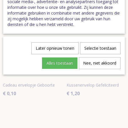
sociale media-, advertentie- en analysepartners toegang tot
Afmetingen (l,b,h)
0 x 10 x 17 cm
informatie over hoe u onze site gebruikt. Zij kunnen deze
informatie gebruiken in combinatie met andere gegevens die
Ook interessant
zij mogelijk hebben verzameld door uw gebruik van hun
diensten of die u hen hebt verstrekt.
Later opnieuw tonen
Selectie toestaan
Alles toestaan
Nee, niet akkoord
Cadeau envelopje Geboorte
Kussenenvelop Gefeliciteerd
€ 0,10
€ 1,20