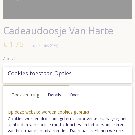
Cadeaudoosje Van Harte
€ 1,75
(inclusief btw 21%)
Aantal
Cookies toestaan Opties
In winkelwagen
Toestemming
Details
Over
Luxe doosje met glanzende finish voor een echt mooi cadeau
Op deze website worden cookies gebruikt
Cookies worden door ons gebruikt voor verkeersanalyse, het
Specificaties
aanbieden van sociale media-functies en het personaliseren
van informatie en advertenties. Daarnaast verlenen we onze
Bruto gewicht
0,07 Kg