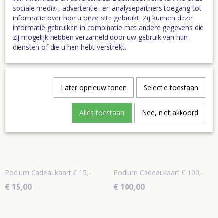
sociale media-, advertentie- en analysepartners toegang tot
informatie over hoe u onze site gebruikt. Zij kunnen deze
Specificaties
informatie gebruiken in combinatie met andere gegevens die
zij mogelijk hebben verzameld door uw gebruik van hun
Bruto gewicht
0,01 Kg
diensten of die u hen hebt verstrekt.
Ook interessant
Later opnieuw tonen
Selectie toestaan
Alles toestaan
Nee, niet akkoord
Podium Cadeaukaart € 15,-
Podium Cadeaukaart € 100,-
€ 15,00
€ 100,00