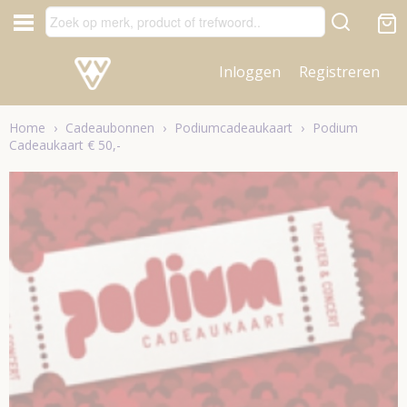
Inloggen
Registreren
Home
›
Cadeaubonnen
›
Podiumcadeaukaart
›
Podium
Cadeaukaart € 50,-