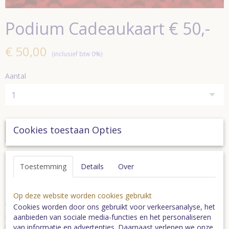
Podium Cadeaukaart € 50,-
€ 50,00
(inclusief btw 0%)
Aantal
Cookies toestaan Opties
In winkelwagen
Toestemming
Details
Over
Deze podiumkaart is de opvolger van de Nationale
Theater- en Concertbon en heeft dezelfde
bestedingsmogelijkheden.
Op deze website worden cookies gebruikt
Wij activeren deze creditcard met het genoemde bedrag. Het
Cookies worden door ons gebruikt voor verkeersanalyse, het
bedrag kan in meerdere keren via de pinautomaat van een van de
aanbieden van sociale media-functies en het personaliseren
theaters of concertzalen of online besteed worden.
van informatie en advertenties. Daarnaast verlenen we onze