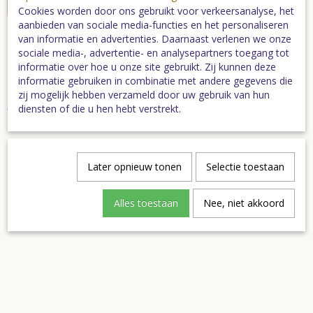
In winkelwagen
Cookies worden door ons gebruikt voor verkeersanalyse, het
aanbieden van sociale media-functies en het personaliseren
van informatie en advertenties. Daarnaast verlenen we onze
sociale media-, advertentie- en analysepartners toegang tot
Het leukste cadeau in het donker ...
informatie over hoe u onze site gebruikt. Zij kunnen deze
Te besteden bij meer dan 175 bioscopen en filmtheaters in
informatie gebruiken in combinatie met andere gegevens die
Nederland.
zij mogelijk hebben verzameld door uw gebruik van hun
diensten of die u hen hebt verstrekt.
Verkrijgbaar in bedragen tussen de 5,00 en 150,00 euro.
Specificaties
Later opnieuw tonen
Selectie toestaan
Bruto gewicht
0,02 Kg
Alles toestaan
Nee, niet akkoord
Ook interessant