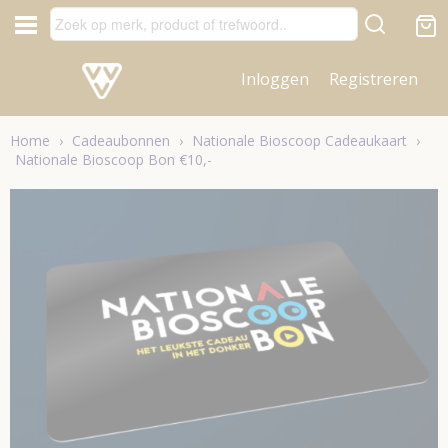
Inloggen
Registreren
Home
›
Cadeaubonnen
›
Nationale Bioscoop Cadeaukaart
›
Nationale Bioscoop Bon €10,-