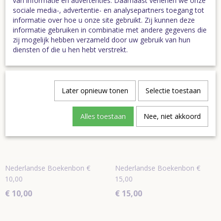
van informatie en advertenties. Daarnaast verlenen we onze
sociale media-, advertentie- en analysepartners toegang tot
Specificaties
informatie over hoe u onze site gebruikt. Zij kunnen deze
informatie gebruiken in combinatie met andere gegevens die
Bruto gewicht
0,02 Kg
zij mogelijk hebben verzameld door uw gebruik van hun
Ook interessant
diensten of die u hen hebt verstrekt.
Later opnieuw tonen
Selectie toestaan
Alles toestaan
Nee, niet akkoord
Nederlandse Boekenbon €
Nederlandse Boekenbon €
10,00
15,00
€ 10,00
€ 15,00